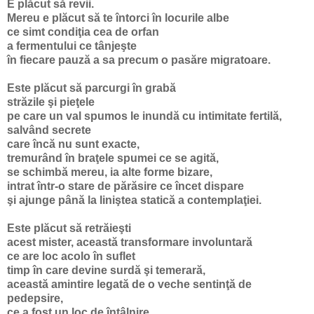
E plăcut să revii.
Mereu e plăcut să te întorci în locurile albe
ce simt condiţia cea de orfan
a fermentului ce tânjeşte
în fiecare pauză a sa precum o pasăre migratoare.
Este plăcut să parcurgi în grabă
străzile şi pieţele
pe care un val spumos le inundă cu intimitate fertilă,
salvând secrete
care încă nu sunt exacte,
tremurând în braţele spumei ce se agită,
se schimbă mereu, ia alte forme bizare,
intrat într-o stare de părăsire ce încet dispare
şi ajunge până la liniştea statică a contemplaţiei.
Este plăcut să retrăieşti
acest mister, această transformare involuntară
ce are loc acolo în suflet
timp în care devine surdă şi temerară,
această amintire legată de o veche sentinţă de
pedepsire,
ce a fost un loc de întâlnire,