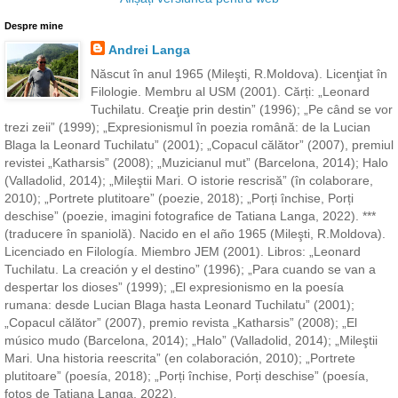
Despre mine
Andrei Langa
Născut în anul 1965 (Mileşti, R.Moldova). Licenţiat în
Filologie. Membru al USM (2001). Cărți: „Leonard
Tuchilatu. Creaţie prin destin” (1996); „Pe când se vor
trezi zeii” (1999); „Expresionismul în poezia română: de la Lucian
Blaga la Leonard Tuchilatu” (2001); „Copacul călător” (2007), premiul
revistei „Katharsis” (2008); „Muzicianul mut” (Barcelona, 2014); Halo
(Valladolid, 2014); „Mileştii Mari. O istorie rescrisă” (în colaborare,
2010); „Portrete plutitoare” (poezie, 2018); „Porți închise, Porți
deschise” (poezie, imagini fotografice de Tatiana Langa, 2022). ***
(traducere în spaniolă). Nacido en el año 1965 (Mileşti, R.Moldova).
Licenciado en Filología. Miembro JEM (2001). Libros: „Leonard
Tuchilatu. La creación y el destino” (1996); „Para cuando se van a
despertar los dioses” (1999); „El expresionismo en la poesía
rumana: desde Lucian Blaga hasta Leonard Tuchilatu” (2001);
„Copacul călător” (2007), premio revista „Katharsis” (2008); „El
músico mudo (Barcelona, 2014); „Halo” (Valladolid, 2014); „Mileştii
Mari. Una historia reescrita” (en colaboración, 2010); „Portrete
plutitoare” (poesía, 2018); „Porți închise, Porți deschise” (poesía,
fotos de Tatiana Langa, 2022).