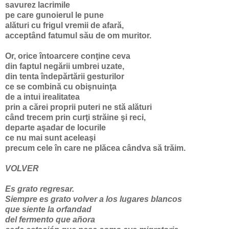
savurez lacrimile
pe care gunoierul le pune
alături cu frigul vremii de afară,
acceptând fatumul său de om muritor.
Or, orice întoarcere conţine ceva
din faptul negării umbrei uzate,
din tenta îndepărtării gesturilor
ce se combină cu obişnuinţa
de a intui irealitatea
prin a cărei proprii puteri ne stă alături
când trecem prin curţi străine şi reci,
departe aşadar de locurile
ce nu mai sunt aceleaşi
precum cele în care ne plăcea cândva să trăim.
VOLVER
Es grato regresar.
Siempre es grato volver a los lugares blancos
que siente la orfandad
del fermento que añora