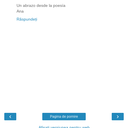
Un abrazo desde la poesía
Ana
Răspundeți
‹
›
Pagina de pornire
Afișați versiunea pentru web