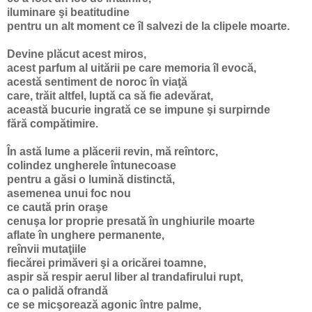
iluminare şi beatitudine
pentru un alt moment ce îl salvezi de la clipele moarte.
Devine plăcut acest miros,
acest parfum al uitării pe care memoria îl evocă,
acestă sentiment de noroc în viaţă
care, trăit altfel, luptă ca să fie adevărat,
această bucurie ingrată ce se impune şi surpirnde
fără compătimire.
În astă lume a plăcerii revin, mă reîntorc,
colindez ungherele întunecoase
pentru a găsi o lumină distinctă,
asemenea unui foc nou
ce caută prin oraşe
cenuşa lor proprie presată în unghiurile moarte
aflate în unghere permanente,
reînvii mutaţiile
fiecărei primăveri şi a oricărei toamne,
aspir să respir aerul liber al trandafirului rupt,
ca o palidă ofrandă
ce se micşorează agonic între palme,